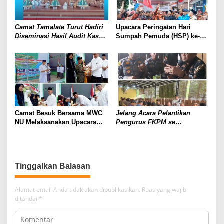
Camat Tamalate Turut Hadiri
Upacara Peringatan Hari
Diseminasi Hasil Audit Kasus
Sumpah Pemuda (HSP) ke-94
Stunting Kota Makassar
Tahun 2022 Dan Dirgahayu
Tahun 2022
Pemuda Pancasila
Parongpong Kabupaten
Bandung Barat Ke- 63
Camat Besuk Bersama MWC
Jelang Acara Pelantikan
NU Melaksanakan Upacara
Pengurus FKPM se
Hari Santri Nasional
Kecamatan Rappocini, Polsek
Rappocini Gelar Rapat
Persiapan
Tinggalkan Balasan
Alamat email Anda tidak akan dipublikasikan.
Ruas yang wajib
ditandai
*