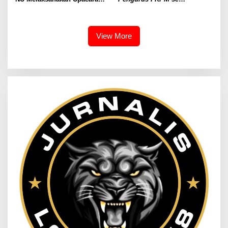
Hari Santri Nasional
Kecamatan Rappocini, Polsek
Rappocini Gelar Rapat
Persiapan
View More