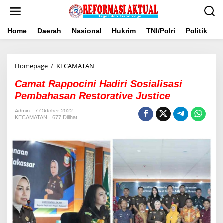
Lewati
ke
konten
Home
Daerah
Nasional
Hukrim
TNI/Polri
Politik
B
<em>Camat
Homepage
/
KECAMATAN
Rappocini
Camat Rappocini Hadiri Sosialisasi
Hadiri
Sosialisasi
Pembahasan Restorative Justice
Pembahasan
Restorative
Admin
7 Oktober 2022
KECAMATAN
677 Dilihat
Justice</em>