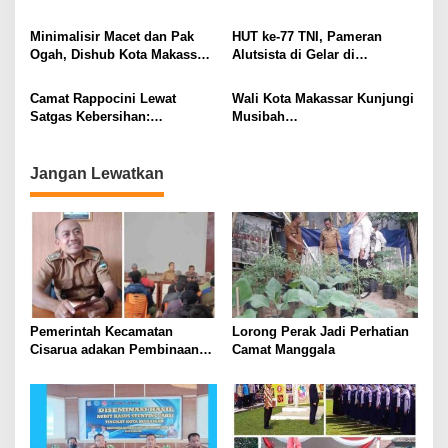
Apresiasi Capaian Longwis
Silves
Minimalisir Macet dan Pak
HUT ke-77 TNI, Pameran
Ogah, Dishub Kota Makassar
Alutsista di Gelar di
Turunkan Personilnya
Anjungan Pantai Losari
Camat Rappocini Lewat
Wali Kota Makassar Kunjungi
Satgas Kebersihan:
Musibah
Kumpulkan dan Bersihkan
Kebakaran,Didampingi Camat
Puing-Puing Sisa Kebakaran
Tallo
Jangan Lewatkan
Pemerintah Kecamatan
Lorong Perak Jadi Perhatian
Cisarua adakan Pembinaan
Camat Manggala
RW dan Rt di Desa
Kertawangi