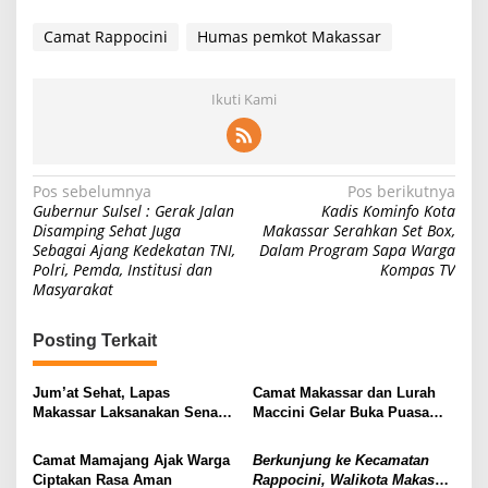
Camat Rappocini
Humas pemkot Makassar
Ikuti Kami
Navigasi
Pos sebelumnya
Pos berikutnya
Gubernur Sulsel : Gerak Jalan
Kadis Kominfo Kota
pos
Disamping Sehat Juga
Makassar Serahkan Set Box,
Sebagai Ajang Kedekatan TNI,
Dalam Program Sapa Warga
Polri, Pemda, Institusi dan
Kompas TV
Masyarakat
Posting Terkait
Jum’at Sehat, Lapas
Camat Makassar dan Lurah
Makassar Laksanakan Senam
Maccini Gelar Buka Puasa
Bersama
Bersama Jajaran beserta Para
Warga di Lorong 5 Wisata
Camat Mamajang Ajak Warga
Berkunjung ke Kecamatan
Rotterdam
Ciptakan Rasa Aman
Rappocini, Walikota Makassar