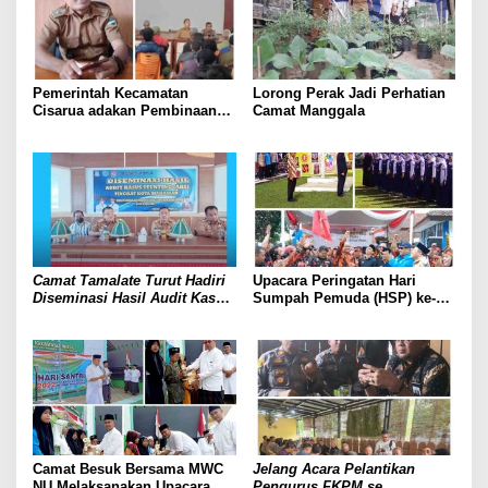
Pemerintah Kecamatan
Lorong Perak Jadi Perhatian
Cisarua adakan Pembinaan
Camat Manggala
RW dan Rt di Desa
Kertawangi
Camat Tamalate Turut Hadiri
Upacara Peringatan Hari
Diseminasi Hasil Audit Kasus
Sumpah Pemuda (HSP) ke-94
Stunting Kota Makassar
Tahun 2022 Dan Dirgahayu
Tahun 2022
Pemuda Pancasila
Parongpong Kabupaten
Bandung Barat Ke- 63
Camat Besuk Bersama MWC
Jelang Acara Pelantikan
NU Melaksanakan Upacara
Pengurus FKPM se