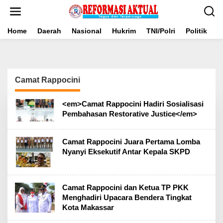
Lewati
ke
konten
Home
Daerah
Nasional
Hukrim
TNI/Polri
Politik
B
Camat Rappocini
<em>Camat Rappocini Hadiri Sosialisasi
Pembahasan Restorative Justice</em>
Camat Rappocini Juara Pertama Lomba
Nyanyi Eksekutif Antar Kepala SKPD
Camat Rappocini dan Ketua TP PKK
Menghadiri Upacara Bendera Tingkat
Kota Makassar