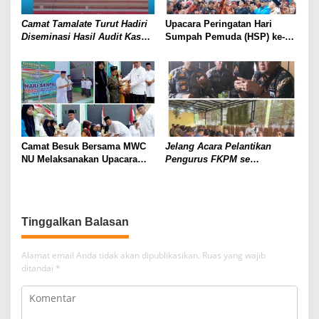
Camat Tamalate Turut Hadiri
Upacara Peringatan Hari
Diseminasi Hasil Audit Kasus
Sumpah Pemuda (HSP) ke-94
Stunting Kota Makassar
Tahun 2022 Dan Dirgahayu
Tahun 2022
Pemuda Pancasila
Parongpong Kabupaten
Bandung Barat Ke- 63
Camat Besuk Bersama MWC
Jelang Acara Pelantikan
NU Melaksanakan Upacara
Pengurus FKPM se
Hari Santri Nasional
Kecamatan Rappocini, Polsek
Rappocini Gelar Rapat
Persiapan
Tinggalkan Balasan
Alamat email Anda tidak akan dipublikasikan.
Ruas yang wajib
ditandai
*