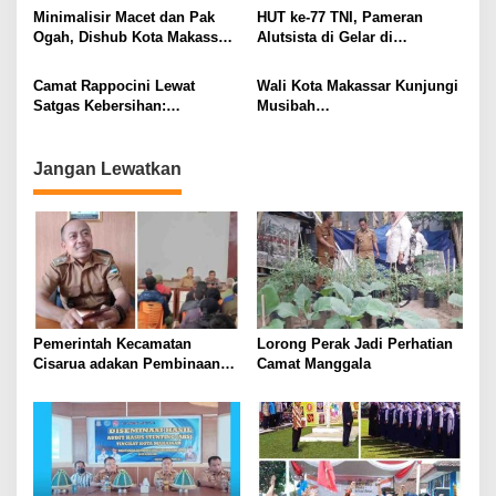
Minimalisir Macet dan Pak
HUT ke-77 TNI, Pameran
Ogah, Dishub Kota Makassar
Alutsista di Gelar di
Turunkan Personilnya
Anjungan Pantai Losari
Camat Rappocini Lewat
Wali Kota Makassar Kunjungi
Satgas Kebersihan:
Musibah
Kumpulkan dan Bersihkan
Kebakaran,Didampingi Camat
Puing-Puing Sisa Kebakaran
Tallo
Jangan Lewatkan
Pemerintah Kecamatan
Lorong Perak Jadi Perhatian
Cisarua adakan Pembinaan
Camat Manggala
RW dan Rt di Desa
Kertawangi