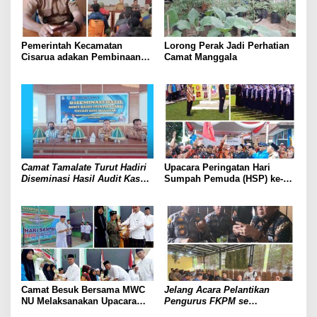
Pemerintah Kecamatan
Lorong Perak Jadi Perhatian
Cisarua adakan Pembinaan
Camat Manggala
RW dan Rt di Desa
Kertawangi
Camat Tamalate Turut Hadiri
Upacara Peringatan Hari
Diseminasi Hasil Audit Kasus
Sumpah Pemuda (HSP) ke-94
Stunting Kota Makassar
Tahun 2022 Dan Dirgahayu
Tahun 2022
Pemuda Pancasila
Parongpong Kabupaten
Bandung Barat Ke- 63
Camat Besuk Bersama MWC
Jelang Acara Pelantikan
NU Melaksanakan Upacara
Pengurus FKPM se
Hari Santri Nasional
Kecamatan Rappocini, Polsek