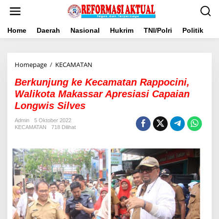
Lewati
ke
konten
Home
Daerah
Nasional
Hukrim
TNI/Polri
Politik
B
<em>Berkunjung
Homepage
/
KECAMATAN
ke
Berkunjung ke Kecamatan Rappocini,
Kecamatan
Rappocini,
Walikota Makassar Apresiasi Capaian
Walikota
Longwis Silves
Makassar
Apresiasi
Admin
5 Oktober 2022
Capaian
KECAMATAN
718 Dilihat
Longwis
Silves</em>