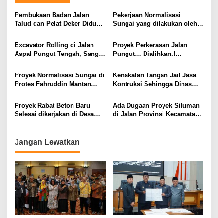
Pembukaan Badan Jalan
Pekerjaan Normalisasi
Talud dan Pelat Deker Diduga
Sungai yang dilakukan oleh
Proyek Siluman
Rekanan, Pejabat PU Kota
Sungai Penuh Harus di
Excavator Rolling di Jalan
Proyek Perkerasan Jalan
Proses dengan Hukum
Aspal Pungut Tengah, Sangsi
Pungut… Dialihkan.!
Pidana Menanti ?
Mengapa..???
Proyek Normalisasi Sungai di
Kenakalan Tangan Jail Jasa
Protes Fahruddin Mantan
Kontruksi Sehingga Dinas
DPRD Kota Sei Penuh
PUTRPP Kabupaten
Tasikmalaya Sidak
Proyek Rabat Beton Baru
Ada Dugaan Proyek Siluman
Kelapangan
Selesai dikerjakan di Desa
di Jalan Provinsi Kecamatan
Curah Temu kKotaanyar
Mesuji Kab OKI
sudah di Sidak Inspektorat
Jangan Lewatkan