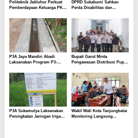
Politeknik Jatiluhur Perkuat
DPRD Sukabumi Sahkan
Pemberdayaan Keluarga PKH
Perda Disabilitas dan
melalui Literasi Digital
Sepakati Perubahan KUA-
PPAS 2026
P3A Jaya Mandiri Abadi
Bupati Garut Minta
Laksanakan Program P3-
Pengawasan Distribusi Pupuk
TGAI, Perkuat Jaringan
Bersubsidi Diperketat,
Irigasi di Wanayasa
Pendaftaran RDKK
Dioptimalkan
P3A Sukamulya Laksanakan
Wakil Wali Kota Tanjungbalai
Peningkatan Jaringan Irigasi,
Monitoring Langsung
Dukung Produktivitas
Distribusi MBG di SMA
Pertanian di Tegalwaru
Negeri 2