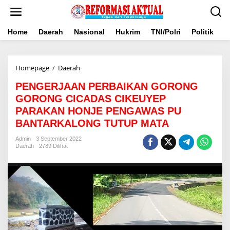
Lewati
ke
konten
Home
Daerah
Nasional
Hukrim
TNI/Polri
Politik
B
PENGERJAAN
Homepage
/
Daerah
PERBAIKAN
PENGERJAAN PERBAIKAN GORONG
GORONG
GORONG
GORONG CICADAS CIKEUYEP
CICADAS
PARAKAN HONJE PENGAWAS PU
CIKEUYEP
BANTARKALONG TUTUP MATA
PARAKAN
HONJE
Admin
3 September 2022
PENGAWAS
Daerah
2789 Dilihat
PU
BANTARKALONG
TUTUP
MATA