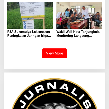
Irigasi di Wanayasa
Pendaftaran RDKK
Dioptimalkan
P3A Sukamulya Laksanakan
Wakil Wali Kota Tanjungbalai
Peningkatan Jaringan Irigasi,
Monitoring Langsung
Dukung Produktivitas
Distribusi MBG di SMA
Pertanian di Tegalwaru
Negeri 2
View More