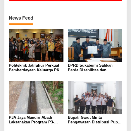
News Feed
Politeknik Jatiluhur Perkuat
DPRD Sukabumi Sahkan
Pemberdayaan Keluarga PKH
Perda Disabilitas dan
melalui Literasi Digital
Sepakati Perubahan KUA-
PPAS 2026
P3A Jaya Mandiri Abadi
Bupati Garut Minta
Laksanakan Program P3-
Pengawasan Distribusi Pupuk
TGAI, Perkuat Jaringan
Bersubsidi Diperketat,