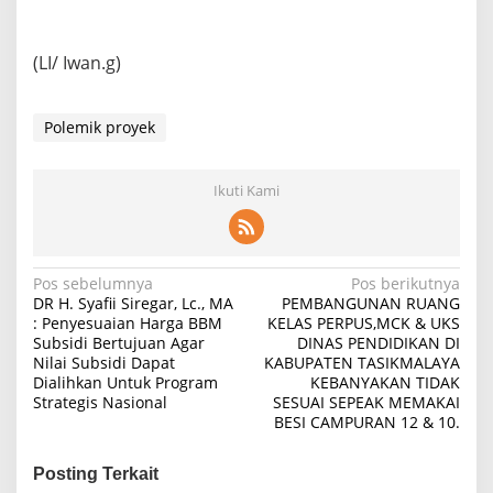
(LI/ Iwan.g)
Polemik proyek
Ikuti Kami
Navigasi
Pos sebelumnya
Pos berikutnya
DR H. Syafii Siregar, Lc., MA
PEMBANGUNAN RUANG
pos
: Penyesuaian Harga BBM
KELAS PERPUS,MCK & UKS
Subsidi Bertujuan Agar
DINAS PENDIDIKAN DI
Nilai Subsidi Dapat
KABUPATEN TASIKMALAYA
Dialihkan Untuk Program
KEBANYAKAN TIDAK
Strategis Nasional
SESUAI SEPEAK MEMAKAI
BESI CAMPURAN 12 & 10.
Posting Terkait