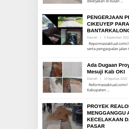
dikerjakan di bulan
PENGERJAAN P
CIKEUYEP PAR
BANTARKALONG
Daerah
|
3 September 202
Repormasiaktual.com//
serta pengaspalan jalan
Ada Dugaan Proy
Mesuji Kab OKI
O
Daerah
|
19 Agustus 2022
A
Reformasiaktual.com// P
Kabupaten
PROYEK REALOK
MENGGANGGU A
KECELAKAAN D
PASAR