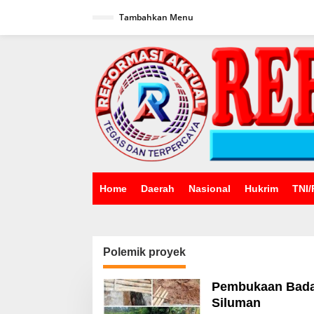
Lewati
ke
Tambahkan Menu
konten
Home
Daerah
Nasional
Hukrim
TNI/
Polemik proyek
Pembukaan Badan
Siluman