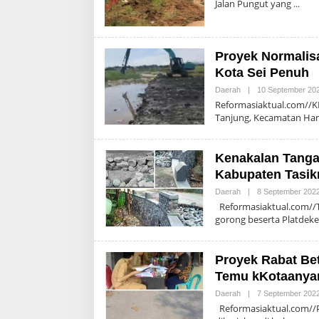
Jalan Pungut yang
Proyek Normalis
Kota Sei Penuh
Daerah
|
10 September 20
Reformasiaktual.com//KE
Tanjung, Kecamatan H
Kenakalan Tanga
Kabupaten Tasik
Daerah
|
8 September 202
Reformasiaktual.com//
gorong beserta Platdeke
Proyek Rabat Bet
Temu kKotaanyar
Daerah
|
7 September 202
Reformasiaktual.com//Pro