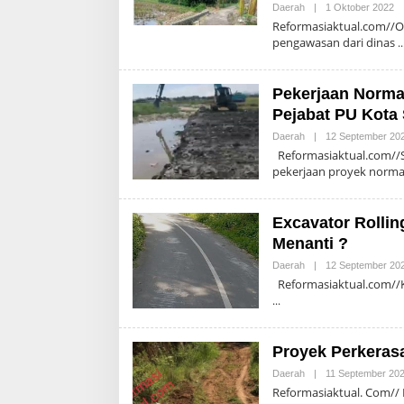
Ol
Daerah
|
1 Oktober 2022
Ad
Reformasiaktual.com//O
pengawasan dari dinas
Pekerjaan Normal
Pejabat PU Kota
Daerah
|
12 September 20
Reformasiaktual.com//S
pekerjaan proyek norma
Excavator Rollin
Menanti ?
Daerah
|
12 September 20
Reformasiaktual.com//KER
Proyek Perkeras
Daerah
|
11 September 20
Reformasiaktual. Com//