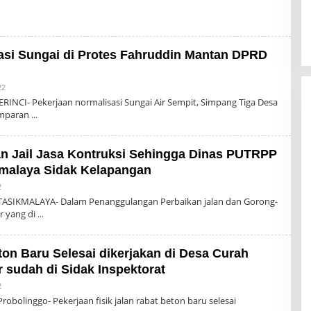
asi Sungai di Protes Fahruddin Mantan DPRD
Oleh
22
Admin
RINCI- Pekerjaan normalisasi Sungai Air Sempit, Simpang Tiga Desa
amparan
n Jail Jasa Kontruksi Sehingga Dinas PUTRPP
malaya Sidak Kelapangan
Oleh
2
Admin
TASIKMALAYA- Dalam Penanggulangan Perbaikan jalan dan Gorong-
r yang di
on Baru Selesai dikerjakan di Desa Curah
 sudah di Sidak Inspektorat
Oleh
2
Admin
bolinggo- Pekerjaan fisik jalan rabat beton baru selesai