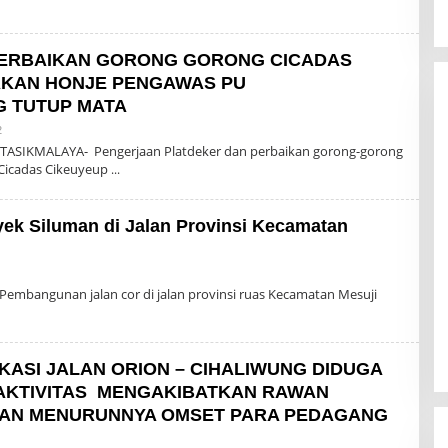
ERBAIKAN GORONG GORONG CICADAS
AKAN HONJE PENGAWAS PU
 TUTUP MATA
Oleh
2
Admin
TASIKMALAYA- Pengerjaan Platdeker dan perbaikan gorong-gorong
 Cicadas Cikeuyeup
ek Siluman di Jalan Provinsi Kecamatan
leh
dmin
embangunan jalan cor di jalan provinsi ruas Kecamatan Mesuji
ASI JALAN ORION – CIHALIWUNG DIDUGA
KTIVITAS MENGAKIBATKAN RAWAN
AN MENURUNNYA OMSET PARA PEDAGANG