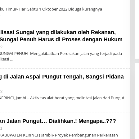
eh
min
ku Timur- Hari Sabtu 1 Oktober 2022 Diduga kurangnya
isasi Sungai yang dilakukan oleh Rekanan,
 Sungai Penuh Harus di Proses dengan Hukum
Oleh
22
Admin
UNGAI PENUH- Mengakibatkan Perusakan jalan yang terjadi pada
lisasi
g di Jalan Aspal Pungut Tengah, Sangsi Pidana
Oleh
22
Admin
INCI, Jambi – Aktivitas alat berat yang melintasi jalan dari Pungut
an Jalan Pungut… Dialihkan.! Mengapa..???
Oleh
22
Admin
 KABUPATEN KERINCI ( Jambi)- Proyek Pembangunan Perkerasan