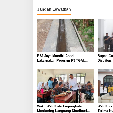
Jangan Lewatkan
P3A Jaya Mandiri Abadi
Bupati G
Laksanakan Program P3-TGAI,
Distribus
Perkuat Jaringan Irigasi di
Diperketa
Wanayasa
Dioptima
Wakil Wali Kota Tanjungbalai
Wali Kot
Monitoring Langsung Distribusi
Terima K