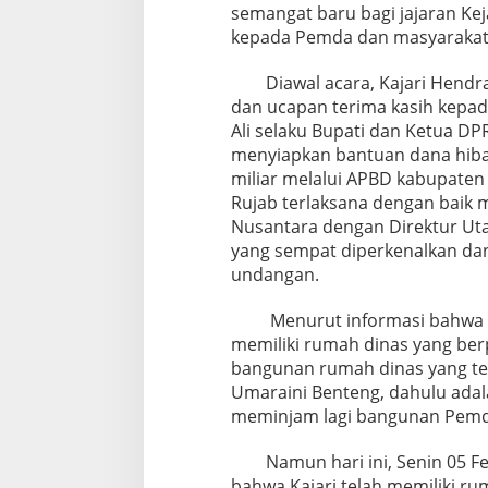
semangat baru bagi jajaran Ke
kepada Pemda dan masyarakat 
Diawal acara, Kajari Hendra 
dan ucapan terima kasih kepa
Ali selaku Bupati dan Ketua D
menyiapkan bantuan dana hibah
miliar melalui APBD kabupate
Rujab terlaksana dengan baik 
Nusantara dengan Direktur Uta
yang sempat diperkenalkan dan
undangan.
Menurut informasi bahwa dul
memiliki rumah dinas yang be
bangunan rumah dinas yang ter
Umaraini Benteng, dahulu ada
meminjam lagi bangunan Pemd
Namun hari ini, Senin 05 Feb
bahwa Kajari telah memiliki r