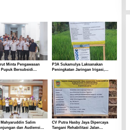
arut Minta Pengawasan
P3A Sukamulya Laksanakan
i Pupuk Bersubsidi
Peningkatan Jaringan Irigasi,
t, Pendaftaran RDKK
Dukung Produktivitas Pertanian di
lkan
Tegalwaru
a Mahyaruddin Salim
CV Putra Hasby Jaya Dipercaya
unjungan dan Audiensi
Tangani Rehabilitasi Jalan