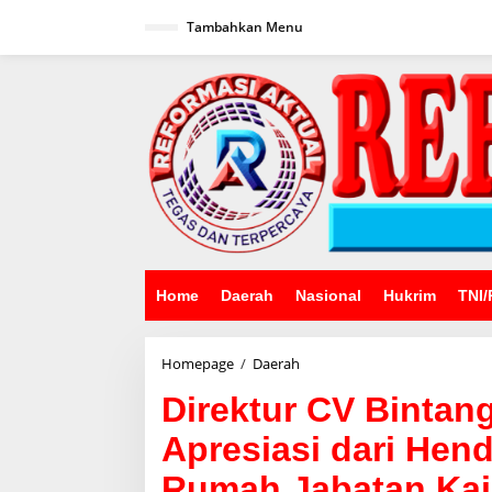
Lewati
ke
Tambahkan Menu
konten
Home
Daerah
Nasional
Hukrim
TNI/
Direktur
Homepage
/
Daerah
CV
Direktur CV Bintan
Bintang
Nusantara
Apresiasi dari Hend
Peroleh
Apresiasi
Rumah Jabatan Kaja
dari