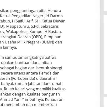
an pengguntingan pita, Hendra
, Ketua Pengadilan Negeri, H Darmo
p, H Saiful Arif, SH, Ketua Dewan
D), Mappatunru, S.Pd, Sekretaris
ev, Wakapolres, Kompol H Bustan,
Perangkat Daerah (OPD), Pimpinan
dan Usaha Milik Negara (BUMN) dan
 lainnya.
am sambutan singkatnya bahwa
rupakan bantuan dana hibah
ebagai bagian dari bentuk sinergi
n secara intens antara Pemda dan
erah (Forkopimda) didaerah ini
an banyak rumah jabatan dan rumah
, Ruiab Kajari yang memiliki kualitas
lahkan dengan kualitas bangunan
al Ahmad Yani.” imbuhnya. Kehadiran
dapat menambah dan memberikan