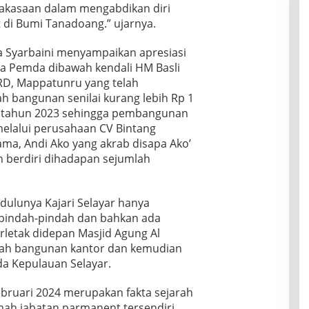
jakasaan dalam mengabdikan diri
di Bumi Tanadoang.” ujarnya.
Syarbaini menyampaikan apresiasi
da Pemda dibawah kendali HM Basli
PRD, Mappatunru yang telah
 bangunan senilai kurang lebih Rp 1
n tahun 2023 sehingga pembangunan
melalui perusahaan CV Bintang
ma, Andi Ako yang akrab disapa Ako’
 berdiri dihadapan sejumlah
unya Kajari Selayar hanya
rpindah-pindah dan bahkan ada
letak didepan Masjid Agung Al
lah bangunan kantor dan kemudian
a Kepulauan Selayar.
ruari 2024 merupakan fakta sejarah
umah jabatan parmanent tersendiri