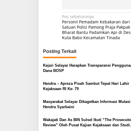
Navigasi
Pos sebelumnya
Personil Pemadam Kebakaran dari
pos
Satuan Polisi Pamong Praja Pakpak
Bharat Bantu Padamkan Api di Des
Kuta Babo Kecamatan Tinada
Posting Terkait
Kejari Selayar Harapkan Transparansi Pengguna
Dana BOSP
Hendra – Apreza Pisah Sambut Tepat Hari Lahir
Kejaksaan RI Ke- 79
Masyarakat Selayar Dikagetkan Informasi Mutasi
Hendra Syarbaini
Wakajati Dan As BIN Sulsel Ikuti “The Prosecut
Review” Oleh Pusat Kajian Kejaksaan dan Studi
Banding Pengelolaan Jurnal Ilmiah Kejagung