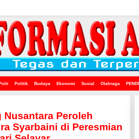
Polri
Politik
Budaya
Ekonomi
Sosial
Olahraga
PEND
g Nusantara Peroleh
ra Syarbaini di Peresmian
ri Selayar