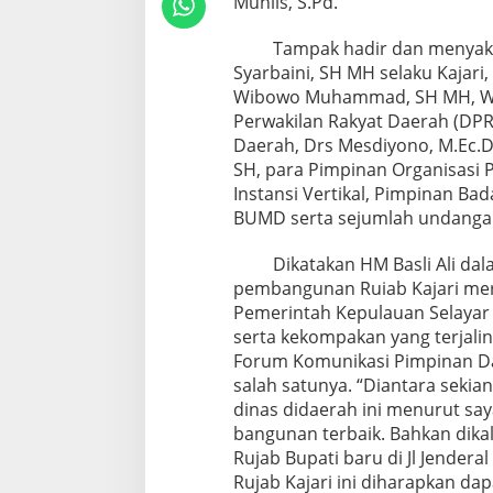
Muhlis, S.Pd.
Tampak hadir dan menyaksik
Syarbaini, SH MH selaku Kajari
Wibowo Muhammad, SH MH, Wabu
Perwakilan Rakyat Daerah (DPR
Daerah, Drs Mesdiyono, M.Ec.D
SH, para Pimpinan Organisasi 
Instansi Vertikal, Pimpinan Ba
BUMD serta sejumlah undangan
Dikatakan HM Basli Ali dal
pembangunan Ruiab Kajari me
Pemerintah Kepulauan Selayar s
serta kekompakan yang terjali
Forum Komunikasi Pimpinan Da
salah satunya. “Diantara seki
dinas didaerah ini menurut saya
bangunan terbaik. Bahkan dika
Rujab Bupati baru di Jl Jender
Rujab Kajari ini diharapkan 