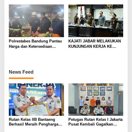
penguatan penegakan hukum
NEGERI KOTA BOGOR,
KEJAKSAAN NEGERI
KABUPATEN BOGOR, DAN
KEJAKSAAN NEGERI DEPOK
Polrestabes Bandung Pantau
KAJATI JABAR MELAKUKAN
Harga dan Ketersediaan
KUNJUNGAN KERJA KE
Bahan Pokok di Pasar
KEJAKSAAN NEGERI
Tradisional
KABUPATEN BANDUNG
News Feed
Rutan Kelas IIB Bantaeng
Petugas Rutan Kelas I Jakarta
Berhasil Meraih Penghargaan
Pusat Kembali Gagalkan
Capaian Kinerja Terbaik II
Penyelundupan Diduga Sabu