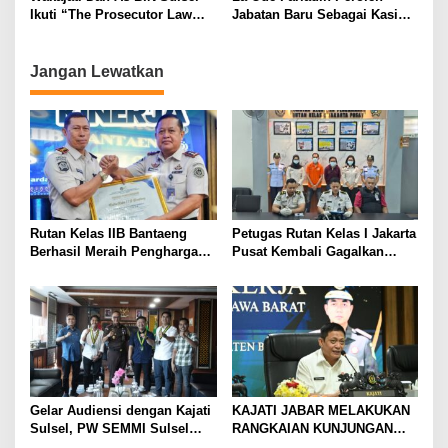
Ikuti “The Prosecutor Law
Jabatan Baru Sebagai Kasi
Review” Oleh Pusat Kajian
Pidsus Kejari Muna
Kejaksaan dan Studi Banding
Pengelolaan Jurnal Ilmiah
Jangan Lewatkan
Kejagung
Rutan Kelas IIB Bantaeng
Petugas Rutan Kelas I Jakarta
Berhasil Meraih Penghargaan
Pusat Kembali Gagalkan
Capaian Kinerja Terbaik II
Penyelundupan Diduga Sabu
Semester I Tahun 2026
yang Disembunyikan di
Pakaian Dalam Pengunjung
Gelar Audiensi dengan Kajati
KAJATI JABAR MELAKUKAN
Sulsel, PW SEMMI Sulsel
RANGKAIAN KUNJUNGAN
siap kolaborasi dan dukung
KERJA KE KEJAKSAAN