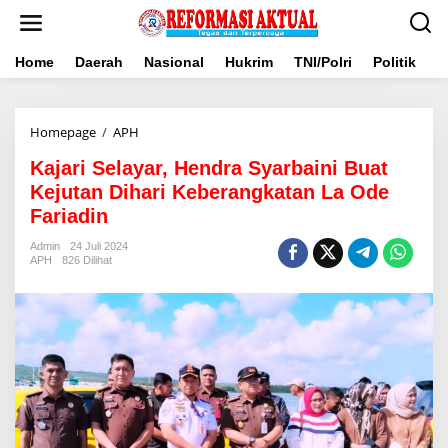
Lewati
ke
konten
Home
Daerah
Nasional
Hukrim
TNI/Polri
Politik
B
Kajari
Homepage
/
APH
Selayar,
Kajari Selayar, Hendra Syarbaini Buat
Hendra
Syarbaini
Kejutan Dihari Keberangkatan La Ode
Buat
Fariadin
Kejutan
Dihari
Admin
24 Juli 2024
Keberangkatan
APH
826 Dilihat
La
Ode
Fariadin