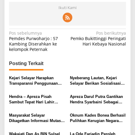
Ikuti Kami
Navigasi
Pos sebelumnya
Pos berikutnya
Pemdes Purwoharjo : 57
Pemko Bukittinggi Peringati
pos
Kambing Diserahkan ke
Hari Kebaya Nasional
kelompok Peternak
Posting Terkait
Kejari Selayar Harapkan
Nyeberang Lautan, Kejari
Transparansi Penggunaan
Selayar Berikan Sosialisasi
Dana BOSP
Hukum di SMAN 7 Selayar
Hendra – Apreza Pisah
Apreza Darul Putra Gantikan
Sambut Tepat Hari Lahir
Hendra Syarbaini Sebagai
Kejaksaan RI Ke- 79
Kajari Selayar
Masyarakat Selayar
Oknum Kades Bonea Berhasil
Dikagetkan Informasi Mutasi
Pulihkan Kerugian Negara
Hendra Syarbaini
Senilai Rp 357 Juta di Kejari
Selayar
Wakajati Dan As BIN Sulsel
La Ode Fariadin Peroleh