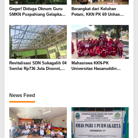
Geger! Diduga Oknum Guru
Berangkat dari Keluhan
SMKN Puspahiang Gelapkan
Petani, KKN PK 69 Unhas
Uang Konveksi Lebih dari
Gelar SIPATOKKONG untuk
Rp42 Juta, Dugaan
Cegah Keracunan Bahan
Penggunaan Dana BOS
Kimia Pertanian
Disorot
Revitalisasi SDN Sukagalih 04
Mahasiswa KKN-PK
Senilai Rp736 Juta Disorot,
Universitas Hasanuddin
Diduga Komite Sekolah Tak
Tingkatkan Kesadaran
Dilibatkan dan Proyek
Kesehatan Gigi dan Mulut
Swakelola Disubkonkan
pada Siswa Sekolah Dasar
News Feed