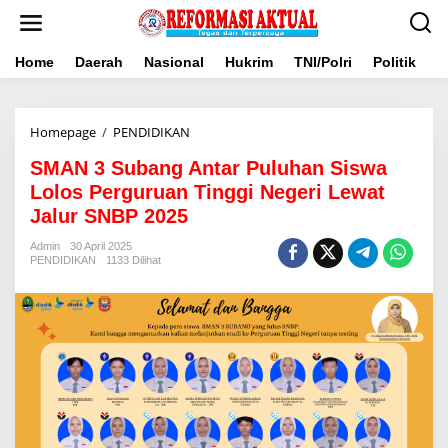
Lewati
ke
konten
Home
Daerah
Nasional
Hukrim
TNI/Polri
Politik
B
SMAN
Homepage
/
PENDIDIKAN
3
SMAN 3 Subang Antar Puluhan Siswa
Subang
Antar
Lolos Perguruan Tinggi Negeri Lewat
Puluhan
Jalur SNBP 2025
Siswa
Lolos
Admin
30 April 2025
Perguruan
PENDIDIKAN
1133 Dilihat
Tinggi
Negeri
Lewat
Jalur
SNBP
2025