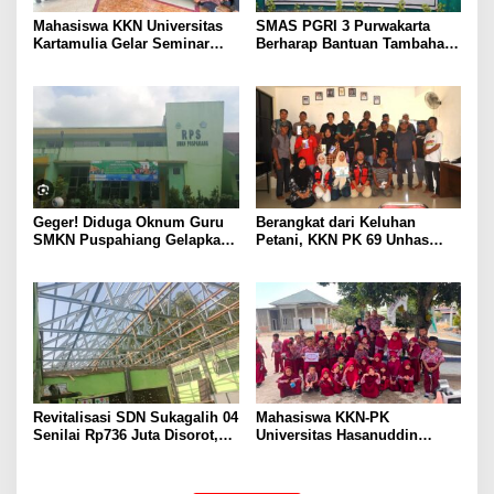
Mahasiswa KKN Universitas
SMAS PGRI 3 Purwakarta
Kartamulia Gelar Seminar
Berharap Bantuan Tambahan
Hukum “Membangun Desa
untuk Rehab Gedung, Dana
Sadar Hukum” di Desa
Rp 818 Juta Dinilai Belum
Sukamulya
Mencukupi
Geger! Diduga Oknum Guru
Berangkat dari Keluhan
SMKN Puspahiang Gelapkan
Petani, KKN PK 69 Unhas
Uang Konveksi Lebih dari
Gelar SIPATOKKONG untuk
Rp42 Juta, Dugaan
Cegah Keracunan Bahan
Penggunaan Dana BOS
Kimia Pertanian
Disorot
Revitalisasi SDN Sukagalih 04
Mahasiswa KKN-PK
Senilai Rp736 Juta Disorot,
Universitas Hasanuddin
Diduga Komite Sekolah Tak
Tingkatkan Kesadaran
Dilibatkan dan Proyek
Kesehatan Gigi dan Mulut
Swakelola Disubkonkan
pada Siswa Sekolah Dasar