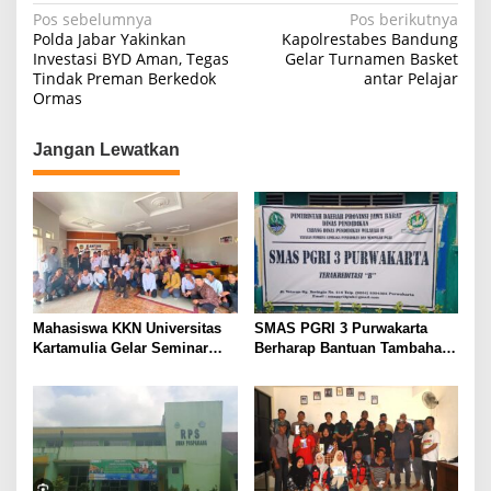
Navigasi
Pos sebelumnya
Pos berikutnya
Polda Jabar Yakinkan
Kapolrestabes Bandung
pos
Investasi BYD Aman, Tegas
Gelar Turnamen Basket
Tindak Preman Berkedok
antar Pelajar
Ormas
Jangan Lewatkan
Mahasiswa KKN Universitas
SMAS PGRI 3 Purwakarta
Kartamulia Gelar Seminar
Berharap Bantuan Tambahan
Hukum “Membangun Desa
untuk Rehab Gedung, Dana
Sadar Hukum” di Desa
Rp 818 Juta Dinilai Belum
Sukamulya
Mencukupi