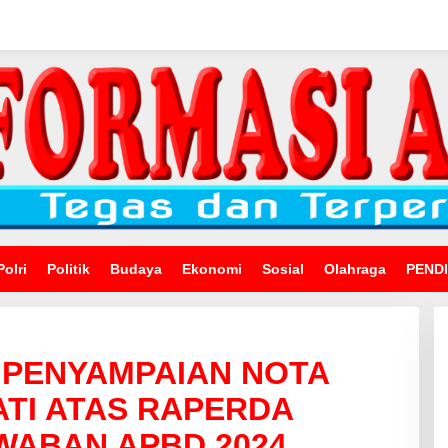
Polri
Politik
Budaya
Ekonomi
Sosial
Olahraga
PEND
 PENYAMPAIAN NOTA
TI ATAS RAPERDA
ABAN APBD 2024