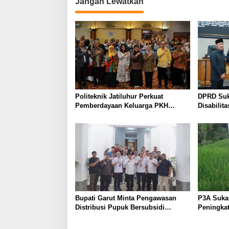
Jangan Lewatkan
Politeknik Jatiluhur Perkuat
DPRD Suk
Pemberdayaan Keluarga PKH
Disabilit
melalui Literasi Digital
KUA-PPAS
Bupati Garut Minta Pengawasan
P3A Suka
Distribusi Pupuk Bersubsidi
Peningkat
Diperketat, Pendaftaran RDKK
Dukung Pr
Dioptimalkan
Tegalwar