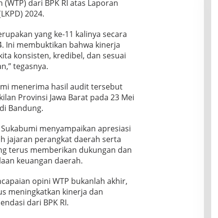
 (WTP) dari BPK RI atas Laporan
LKPD) 2024.
erupakan yang ke-11 kalinya secara
4. Ini membuktikan bahwa kinerja
ta konsisten, kredibel, dan sesuai
n,” tegasnya.
i menerima hasil audit tersebut
kilan Provinsi Jawa Barat pada 23 Mei
 di Bandung.
b Sukabumi menyampaikan apresiasi
h jajaran perangkat daerah serta
g terus memberikan dukungan dan
laan keuangan daerah.
apaian opini WTP bukanlah akhir,
s meningkatkan kinerja dan
ndasi dari BPK RI.