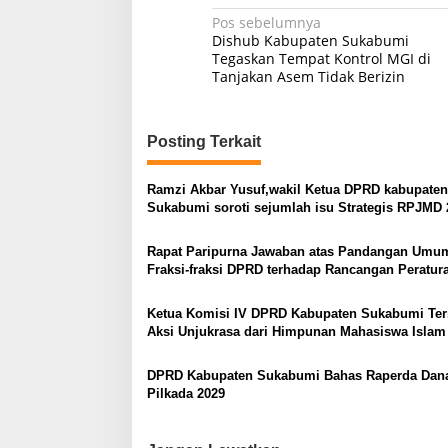
Navigasi
Pos sebelumnya
Dishub Kabupaten Sukabumi
pos
Tegaskan Tempat Kontrol MGI di
Tanjakan Asem Tidak Berizin
Posting Terkait
Ramzi Akbar Yusuf,wakil Ketua DPRD kabupaten
Sukabumi soroti sejumlah isu Strategis RPJMD 
2029.
Rapat Paripurna Jawaban atas Pandangan Umu
Fraksi-fraksi DPRD terhadap Rancangan Peratur
Daerah (Raperda)
Ketua Komisi IV DPRD Kabupaten Sukabumi Te
Aksi Unjukrasa dari Himpunan Mahasiswa Islam
Cabang Sukabumi
DPRD Kabupaten Sukabumi Bahas Raperda Dana
Pilkada 2029