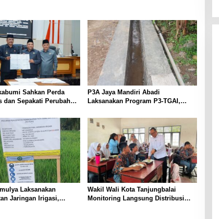
abumi Sahkan Perda
P3A Jaya Mandiri Abadi
as dan Sepakati Perubahan
Laksanakan Program P3-TGAI,
 2026
Perkuat Jaringan Irigasi di
Wanayasa
mulya Laksanakan
Wakil Wali Kota Tanjungbalai
an Jaringan Irigasi,
Monitoring Langsung Distribusi
oduktivitas Pertanian di
MBG di SMA Negeri 2
u