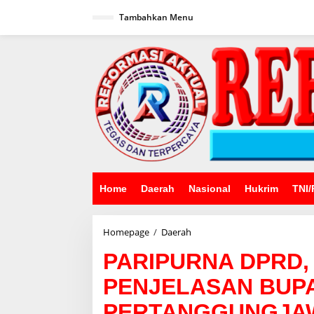
Lewati
ke
Tambahkan Menu
konten
Home
Daerah
Nasional
Hukrim
TNI/
PARIPURNA
Homepage
/
Daerah
DPRD,
PARIPURNA DPRD,
PENYAMPAIAN
NOTA
PENJELASAN BUPA
PENJELASAN
BUPATI
PERTANGGUNGJAW
ATAS