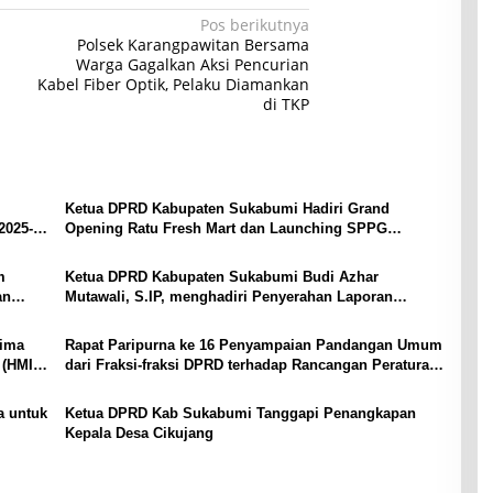
Pos berikutnya
Polsek Karangpawitan Bersama
Warga Gagalkan Aksi Pencurian
Kabel Fiber Optik, Pelaku Diamankan
di TKP
Ketua DPRD Kabupaten Sukabumi Hadiri Grand
2025-
Opening Ratu Fresh Mart dan Launching SPPG
Palabuhanratu 2 dan SPPG Palabuhanratu 3
m
Ketua DPRD Kabupaten Sukabumi Budi Azhar
an
Mutawali, S.IP, menghadiri Penyerahan Laporan
Keuangan Pemerintah Daerah (Audited) TA. 2024
rima
Rapat Paripurna ke 16 Penyampaian Pandangan Umum
 (HMI)
dari Fraksi-fraksi DPRD terhadap Rancangan Peraturan
Daerah (Raperda) Dana Cadangan Pilkada
 untuk
Ketua DPRD Kab Sukabumi Tanggapi Penangkapan
Kepala Desa Cikujang