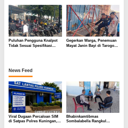
SUMATERA UTARA DI
Mengakibatkan Korban
GUNUNGTUA
Meninggal Dunia
Puluhan Pengguna Knalpot
Gegerkan Warga, Penemuan
Tidak Sesuai Spesifikasi
Mayat Janin Bayi di Tarogong
Teknis di Wanaraja Terjaring
Kaler.Polisi Lakukan Oleh
Penertiban Polisi
TKP
News Feed
Viral Dugaan Percaloan SIM
Bhabinkamtibmas
di Satpas Polres Kuningan,
Sombalabella Rangkul
Publik Dorong Penelusuran
Pemuda, Ajak Warga Perkuat