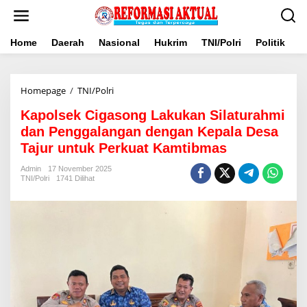
Lewati
ke
konten
Home
Daerah
Nasional
Hukrim
TNI/Polri
Politik
B
Kapolsek
Homepage
/
TNI/Polri
Cigasong
Kapolsek Cigasong Lakukan Silaturahmi
Lakukan
Silaturahmi
dan Penggalangan dengan Kepala Desa
dan
Tajur untuk Perkuat Kamtibmas
Penggalangan
dengan
Admin
17 November 2025
Kepala
TNI/Polri
1741 Dilihat
Desa
Tajur
untuk
Perkuat
Kamtibmas