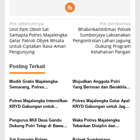
Navigasi
Pos sebelumnya
Pos berikutnya
Unit Pam Obvit Sat
Bhabinkamtibmas Polsek
pos
Samapta Polres Majalengka
Sumberjaya Laksanakan
Gelar Patroli Objek Wisata
Pengontrolan Lahan Jagung
untuk Ciptakan Rasa Aman
Dukung Program
Pengunjung
Ketahanan Pangan
Posting Terkait
Mudik Gratis Majalengka-
Wujudkan Anggota Polri
Semarang, Polres
Yang Beriman dan Berakhlak
Berangkatkan 2 Bus
Mulia, Polsek Cikijing Ikuti
Binrohtal Melalui Zoom
Polres Majalengka Intensifkan
Polres Majalengka Gelar Apel
Meeting
KRYD Gabungan untuk
KRYD Gabungan untuk Jaga
Ciptakan Keamanan Wilayah
Kondusifitas Wilayah
Pengurus MUI Desa Gandu
Waka Polres Majalengka
Dukung Polri Tetap di Bawah
Tekankan Disiplin dan
Presiden RI
Profesionalisme dalam Apel
Jam Pimpinan
Sat Samapta Polres
Polsek Sumberjaya