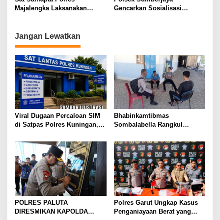
Majalengka Laksanakan
Gencarkan Sosialisasi
Patroli Perintis Presisi Jaga
Harkamtibmas dan Call
Harkamtibmas
Center 110 di Desa Panjalin
Kidul
Jangan Lewatkan
Viral Dugaan Percaloan SIM
Bhabinkamtibmas
di Satpas Polres Kuningan,
Sombalabella Rangkul
Publik Dorong Penelusuran
Pemuda, Ajak Warga Perkuat
dan Penguatan Pengawasan
Kamtibmas dan Semarakkan
HUT Ke-81 RI
POLRES PALUTA
Polres Garut Ungkap Kasus
DIRESMIKAN KAPOLDA
Penganiayaan Berat yang