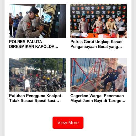
dan Penguatan Pengawasan
Kamtibmas dan Semarakkan
HUT Ke-81 RI
POLRES PALUTA
Polres Garut Ungkap Kasus
DIRESMIKAN KAPOLDA
Penganiayaan Berat yang
SUMATERA UTARA DI
Mengakibatkan Korban
GUNUNGTUA
Meninggal Dunia
Puluhan Pengguna Knalpot
Gegerkan Warga, Penemuan
Tidak Sesuai Spesifikasi
Mayat Janin Bayi di Tarogong
Teknis di Wanaraja Terjaring
Kaler.Polisi Lakukan Oleh
Penertiban Polisi
TKP
View More