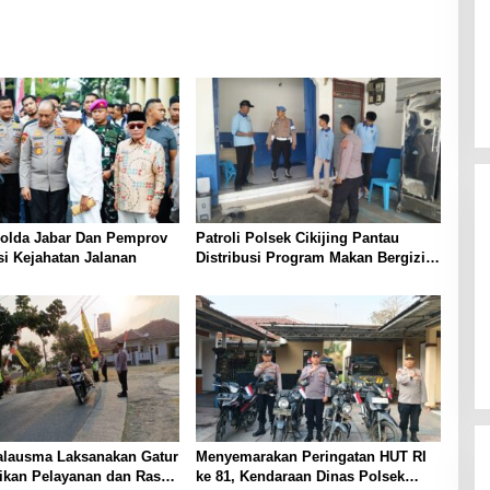
Polda Jabar Dan Pemprov
Patroli Polsek Cikijing Pantau
si Kejahatan Jalanan
Distribusi Program Makan Bergizi
Gratis di SPPG Desa Sindangpanji
alausma Laksanakan Gatur
Menyemarakan Peringatan HUT RI
rikan Pelayanan dan Rasa
ke 81, Kendaraan Dinas Polsek