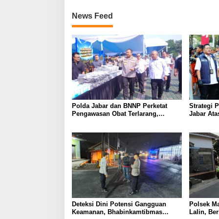
News Feed
Polda Jabar dan BNNP Perketat
Strategi 
Pengawasan Obat Terlarang,
Jabar Ata
Pemburu Targetkan Jaringan Lintas
Provinsi
Deteksi Dini Potensi Gangguan
Polsek M
Keamanan, Bhabinkamtibmas
Lalin, Be