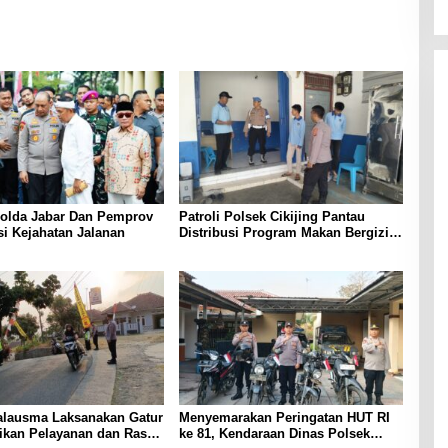
Polda Jabar Dan Pemprov
Patroli Polsek Cikijing Pantau
si Kejahatan Jalanan
Distribusi Program Makan Bergizi
Gratis di SPPG Desa Sindangpanji
alausma Laksanakan Gatur
Menyemarakan Peringatan HUT RI
rikan Pelayanan dan Rasa
ke 81, Kendaraan Dinas Polsek