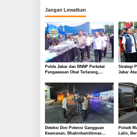
Jangan Lewatkan
Polda Jabar dan BNNP Perketat
Strategi 
Pengawasan Obat Terlarang,
Jabar Ata
Pemburu Targetkan Jaringan Lintas
Provinsi
Deteksi Dini Potensi Gangguan
Polsek M
Keamanan, Bhabinkamtibmas
Lalin, Be