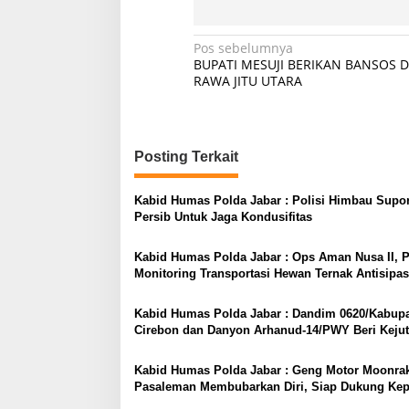
Navigasi
Pos sebelumnya
BUPATI MESUJI BERIKAN BANSOS D
pos
RAWA JITU UTARA
Posting Terkait
Kabid Humas Polda Jabar : Polisi Himbau Supor
Persib Untuk Jaga Kondusifitas
Kabid Humas Polda Jabar : Ops Aman Nusa II, P
Monitoring Transportasi Hewan Ternak Antisipa
Kabid Humas Polda Jabar : Dandim 0620/Kabup
Cirebon dan Danyon Arhanud-14/PWY Beri Keju
Hari Bhayangkara Ke-76 Pada Polisi
Kabid Humas Polda Jabar : Geng Motor Moonrak
Pasaleman Membubarkan Diri, Siap Dukung Kep