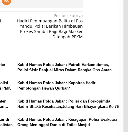
Pos berikutnya
I
Hadiri Penimbangan Balita di Pos
Yandu, Polisi Berikan Himbauan
Prokes Sambil Bagi Bagi Masker
Ditengah PPKM
ter
Kabid Humas Polda Jabar : Patroli Harkamtibmas,
Polisi Sisir Penjual Miras Dalam Rangka Ops Aman
Nusa II
olisi
Kabid Humas Polda Jabar : Kapolres Hadiri
si PMK
Pemotongan Hewan Qurban*
aten
Kabid Humas Polda Jabar : Polisi dan Forkopimda
tan
Hadiri Bhakti Kesehatan,Jelang Hari Bhayangkara Ke-76
er di
Kabid Humas Polda Jabar : Kesigapan Polisi Evakuasi
olisian
Orang Meninggal Dunia di Toilet Masjid