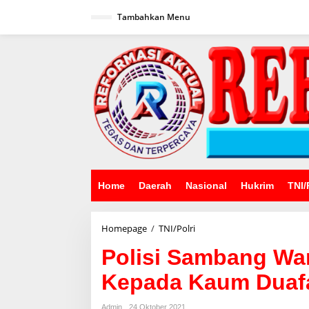
Lewati
ke
Tambahkan Menu
konten
Home
Daerah
Nasional
Hukrim
TNI/
Polisi
Homepage
/
TNI/Polri
Sambang
Polisi Sambang Wa
Warga
Berikan
Kepada Kaum Duaf
Bansos
Baju
Kepada
Admin
24 Oktober 2021