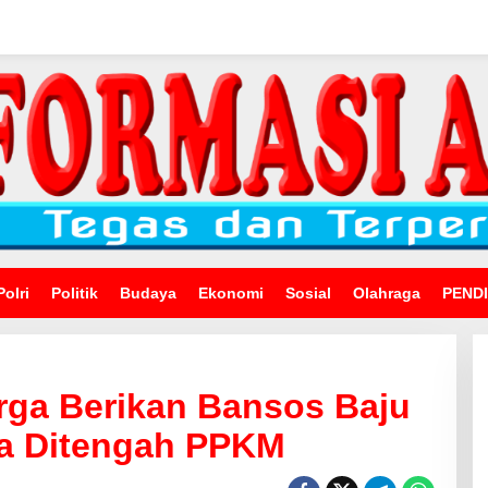
Polri
Politik
Budaya
Ekonomi
Sosial
Olahraga
PEND
rga Berikan Bansos Baju
a Ditengah PPKM