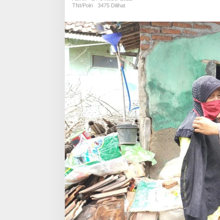
Kaum
TNI/Polri
3475 Dilihat
Duafa
Ditengah
PPKM