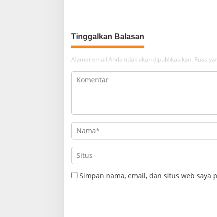
Polsek Cikijing Laksanakan Patroli
Aman Bag
Malam dan Beri Himbauan Kepada
Warga
Tinggalkan Balasan
Alamat email Anda tidak akan dipublikasikan.
Ruas yan
Simpan nama, email, dan situs web saya 