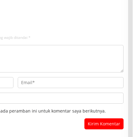
i Pengguna Jalan
Malausma Dihiasi Merah Putih
g wajib ditandai
*
pada peramban ini untuk komentar saya berikutnya.