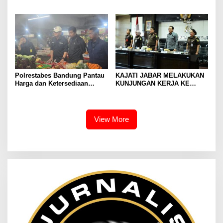
siap kolaborasi dan dukung
KERJA KE KEJAKSAAN
penguatan penegakan hukum
NEGERI KOTA BOGOR,
KEJAKSAAN NEGERI
KABUPATEN BOGOR, DAN
KEJAKSAAN NEGERI DEPOK
Polrestabes Bandung Pantau
KAJATI JABAR MELAKUKAN
Harga dan Ketersediaan
KUNJUNGAN KERJA KE
Bahan Pokok di Pasar
KEJAKSAAN NEGERI
Tradisional
KABUPATEN BANDUNG
View More