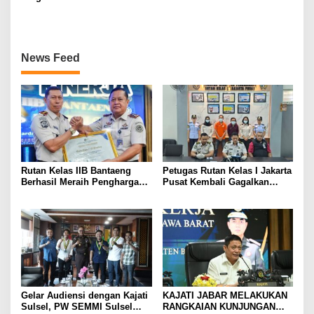
Bahan Pokok di Pasar
KEJAKSAAN NEGERI
Tradisional
KABUPATEN BANDUNG
News Feed
Rutan Kelas IIB Bantaeng
Petugas Rutan Kelas I Jakarta
Berhasil Meraih Penghargaan
Pusat Kembali Gagalkan
Capaian Kinerja Terbaik II
Penyelundupan Diduga Sabu
Semester I Tahun 2026
yang Disembunyikan di
Pakaian Dalam Pengunjung
Gelar Audiensi dengan Kajati
KAJATI JABAR MELAKUKAN
Sulsel, PW SEMMI Sulsel
RANGKAIAN KUNJUNGAN