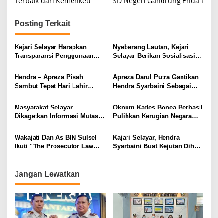
Terbaik dari Kemenkeu
SD Negeri Gandrung Endah
Posting Terkait
Kejari Selayar Harapkan
Nyeberang Lautan, Kejari
Transparansi Penggunaan
Selayar Berikan Sosialisasi
Dana BOSP
Hukum di SMAN 7 Selayar
Hendra – Apreza Pisah
Apreza Darul Putra Gantikan
Sambut Tepat Hari Lahir
Hendra Syarbaini Sebagai
Kejaksaan RI Ke- 79
Kajari Selayar
Masyarakat Selayar
Oknum Kades Bonea Berhasil
Dikagetkan Informasi Mutasi
Pulihkan Kerugian Negara
Hendra Syarbaini
Senilai Rp 357 Juta di Kejari
Selayar
Wakajati Dan As BIN Sulsel
Kajari Selayar, Hendra
Ikuti “The Prosecutor Law
Syarbaini Buat Kejutan Dihari
Review” Oleh Pusat Kajian
Keberangkatan La Ode
Kejaksaan dan Studi Banding
Fariadin
Pengelolaan Jurnal Ilmiah
Jangan Lewatkan
Kejagung