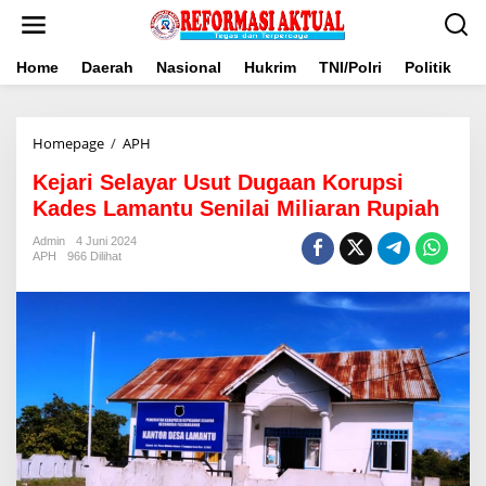
Lewati
ke
konten
Home
Daerah
Nasional
Hukrim
TNI/Polri
Politik
B
Kejari
Homepage
/
APH
Selayar
Kejari Selayar Usut Dugaan Korupsi
Usut
Dugaan
Kades Lamantu Senilai Miliaran Rupiah
Korupsi
Kades
Admin
4 Juni 2024
APH
966 Dilihat
Lamantu
Senilai
Miliaran
Rupiah