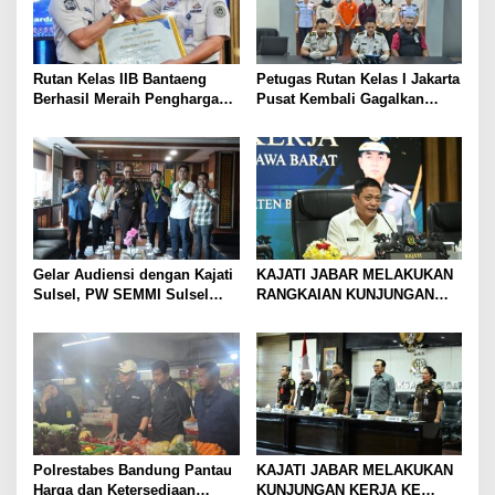
Rutan Kelas IIB Bantaeng
Petugas Rutan Kelas I Jakarta
Berhasil Meraih Penghargaan
Pusat Kembali Gagalkan
Capaian Kinerja Terbaik II
Penyelundupan Diduga Sabu
Semester I Tahun 2026
yang Disembunyikan di
Pakaian Dalam Pengunjung
Gelar Audiensi dengan Kajati
KAJATI JABAR MELAKUKAN
Sulsel, PW SEMMI Sulsel
RANGKAIAN KUNJUNGAN
siap kolaborasi dan dukung
KERJA KE KEJAKSAAN
penguatan penegakan hukum
NEGERI KOTA BOGOR,
KEJAKSAAN NEGERI
KABUPATEN BOGOR, DAN
KEJAKSAAN NEGERI DEPOK
Polrestabes Bandung Pantau
KAJATI JABAR MELAKUKAN
Harga dan Ketersediaan
KUNJUNGAN KERJA KE