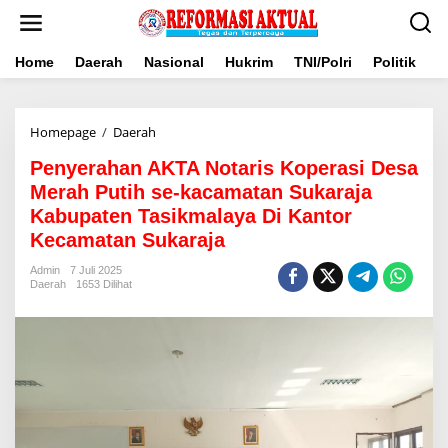
Lewati
ke
konten
Home
Daerah
Nasional
Hukrim
TNI/Polri
Politik
B
Penyerahan
Homepage
/
Daerah
AKTA
Penyerahan AKTA Notaris Koperasi Desa
Notaris
Koperasi
Merah Putih se-kacamatan Sukaraja
Desa
Kabupaten Tasikmalaya Di Kantor
Merah
Kecamatan Sukaraja
Putih
se-
Admin
7 Juli 2025
kacamatan
Daerah
1653 Dilihat
Sukaraja
Kabupaten
Tasikmalaya
Di
Kantor
Kecamatan
Sukaraja