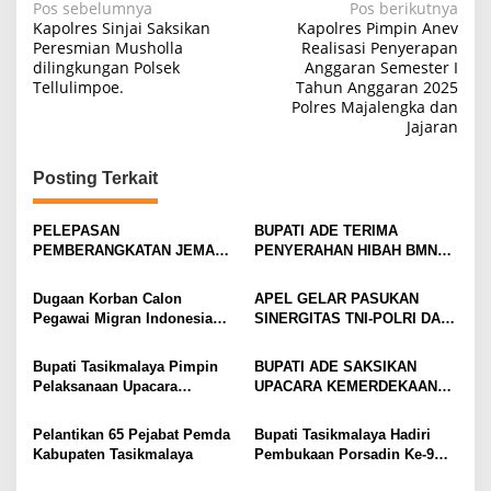
Navigasi
Pos sebelumnya
Pos berikutnya
Kapolres Sinjai Saksikan
Kapolres Pimpin Anev
pos
Peresmian Musholla
Realisasi Penyerapan
dilingkungan Polsek
Anggaran Semester I
Tellulimpoe.
Tahun Anggaran 2025
Polres Majalengka dan
Jajaran
Posting Terkait
PELEPASAN
BUPATI ADE TERIMA
PEMBERANGKATAN JEMAAH
PENYERAHAN HIBAH BMN
HAJI KAB. TASIKMALAYA
HASIL PERAMPASAN
NEGARA DARI KPK RI
Dugaan Korban Calon
APEL GELAR PASUKAN
KEPADA PEMDA KAB.
Pegawai Migran Indonesia
SINERGITAS TNI-POLRI DAN
TASIKMALAYA
akan Aksi Demo ke Dinas
INSTANSI SETEMPAT
Tenaga Kerja Kabupaten
Bupati Tasikmalaya Pimpin
BUPATI ADE SAKSIKAN
Tasikmalaya
Pelaksanaan Upacara
UPACARA KEMERDEKAAN
Peringatan Hari Ulang Tahun
KE-79 RI, SEKALIGUS RIUNG
Kemerdekaan Republik
MUMPULUNG DENGAN PARA
Pelantikan 65 Pejabat Pemda
Bupati Tasikmalaya Hadiri
Indonesia Ke-79
TOKOH PEJUANG
Kabupaten Tasikmalaya
Pembukaan Porsadin Ke-9
Tingkat Kabupaten