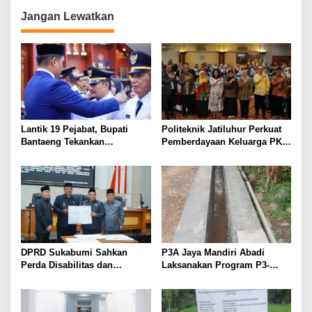
Tasikmalaya,
Jangan Lewatkan
Lantik 19 Pejabat, Bupati
Politeknik Jatiluhur Perkuat
Bantaeng Tekankan
Pemberdayaan Keluarga PKH
Peningkatan Pelayanan
melalui Literasi Digital
kepada Masyarakat
DPRD Sukabumi Sahkan
P3A Jaya Mandiri Abadi
Perda Disabilitas dan
Laksanakan Program P3-
Sepakati Perubahan KUA-
TGAI, Perkuat Jaringan
PPAS 2026
Irigasi di Wanayasa