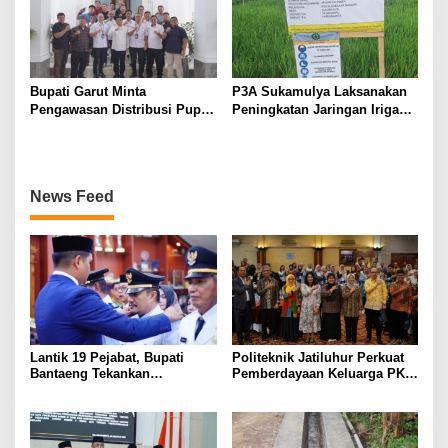
Bupati Garut Minta
P3A Sukamulya Laksanakan
Pengawasan Distribusi Pupuk
Peningkatan Jaringan Irigasi,
Bersubsidi Diperketat,
Dukung Produktivitas
Pendaftaran RDKK
Pertanian di Tegalwaru
Dioptimalkan
News Feed
Lantik 19 Pejabat, Bupati
Politeknik Jatiluhur Perkuat
Bantaeng Tekankan
Pemberdayaan Keluarga PKH
Peningkatan Pelayanan
melalui Literasi Digital
kepada Masyarakat