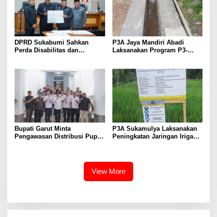
DPRD Sukabumi Sahkan
P3A Jaya Mandiri Abadi
Perda Disabilitas dan
Laksanakan Program P3-
Sepakati Perubahan KUA-
TGAI, Perkuat Jaringan
PPAS 2026
Irigasi di Wanayasa
Bupati Garut Minta
P3A Sukamulya Laksanakan
Pengawasan Distribusi Pupuk
Peningkatan Jaringan Irigasi,
Bersubsidi Diperketat,
Dukung Produktivitas
Pendaftaran RDKK
Pertanian di Tegalwaru
Dioptimalkan
View More