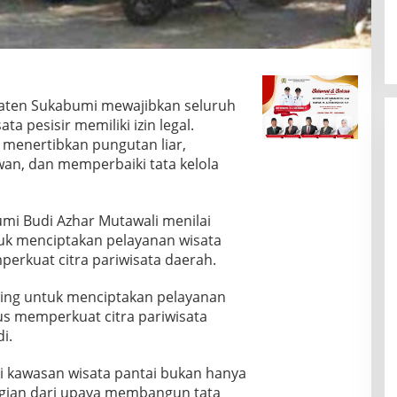
aten Sukabumi mewajibkan seluruh
ta pesisir memiliki izin legal.
k menertibkan pungutan liar,
n, dan memperbaiki tata kelola
i Budi Azhar Mutawali menilai
tuk menciptakan pelayanan wisata
perkuat citra pariwisata daerah.
nting untuk menciptakan pelayanan
gus memperkuat citra pariwisata
i.
i kawasan wisata pantai bukan hanya
agian dari upaya membangun tata