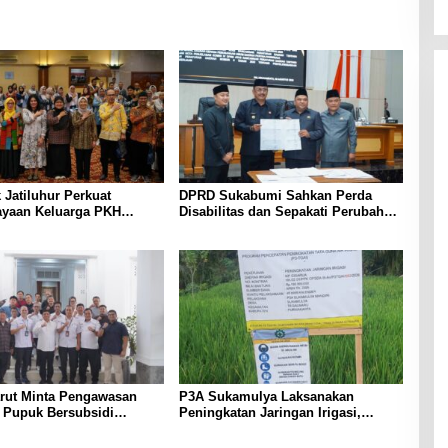
k Jatiluhur Perkuat
DPRD Sukabumi Sahkan Perda
yaan Keluarga PKH
Disabilitas dan Sepakati Perubahan
terasi Digital
KUA-PPAS 2026
arut Minta Pengawasan
P3A Sukamulya Laksanakan
i Pupuk Bersubsidi
Peningkatan Jaringan Irigasi,
t, Pendaftaran RDKK
Dukung Produktivitas Pertanian di
lkan
Tegalwaru