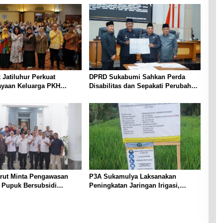
k Jatiluhur Perkuat
DPRD Sukabumi Sahkan Perda
yaan Keluarga PKH
Disabilitas dan Sepakati Perubahan
terasi Digital
KUA-PPAS 2026
arut Minta Pengawasan
P3A Sukamulya Laksanakan
i Pupuk Bersubsidi
Peningkatan Jaringan Irigasi,
t, Pendaftaran RDKK
Dukung Produktivitas Pertanian di
lkan
Tegalwaru