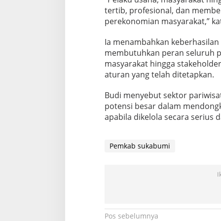
tertib, profesional, dan membe
perekonomian masyarakat,” ka
Ia menambahkan keberhasilan 
membutuhkan peran seluruh pih
masyarakat hingga stakeholder
aturan yang telah ditetapkan.
Budi menyebut sektor pariwisa
potensi besar dalam mendong
apabila dikelola secara serius 
Pemkab sukabumi
I
Navigasi
Pos sebelumnya