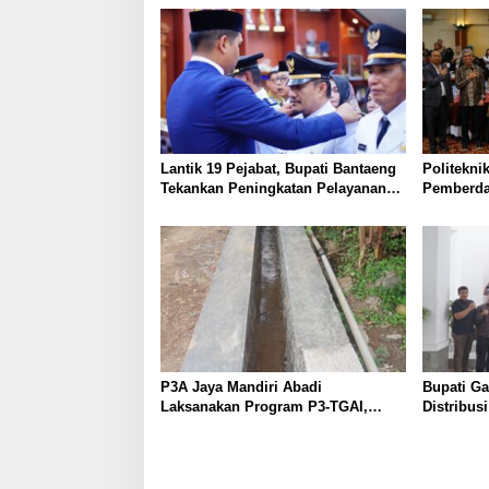
Lantik 19 Pejabat, Bupati Bantaeng
Politekni
Tekankan Peningkatan Pelayanan
Pemberda
kepada Masyarakat
melalui Li
P3A Jaya Mandiri Abadi
Bupati G
Laksanakan Program P3-TGAI,
Distribus
Perkuat Jaringan Irigasi di
Diperketa
Wanayasa
Dioptima