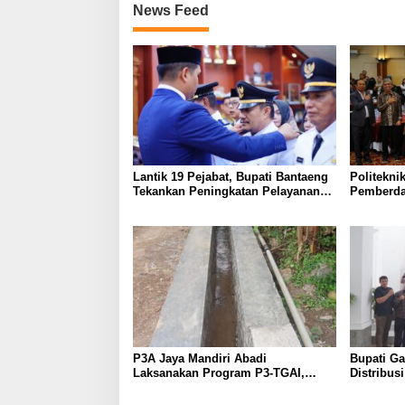
News Feed
Lantik 19 Pejabat, Bupati Bantaeng
Politekni
Tekankan Peningkatan Pelayanan
Pemberda
kepada Masyarakat
melalui Li
P3A Jaya Mandiri Abadi
Bupati G
Laksanakan Program P3-TGAI,
Distribus
Perkuat Jaringan Irigasi di
Diperketa
Wanayasa
Dioptima