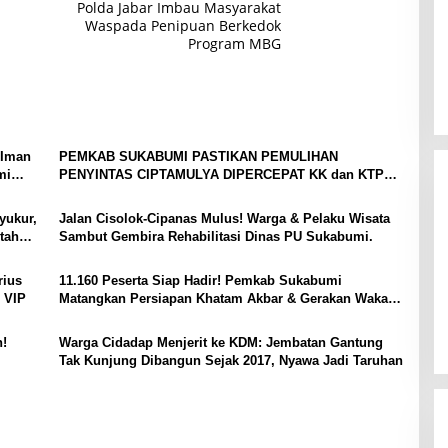
Polda Jabar Imbau Masyarakat
Waspada Penipuan Berkedok
Program MBG‎
 Iman
PEMKAB SUKABUMI PASTIKAN PEMULIHAN
mi
PENYINTAS CIPTAMULYA DIPERCEPAT KK dan KTP
Dicetak, Bantuan Segera Cair, Rehabilitasi Rumah
Tunggu Keputusan Adat
yukur,
Jalan Cisolok-Cipanas Mulus! Warga & Pelaku Wisata
tah
Sambut Gembira Rehabilitasi Dinas PU Sukabumi.
lok
rius
11.160 Peserta Siap Hadir! Pemkab Sukabumi
 VIP
Matangkan Persiapan Khatam Akbar & Gerakan Wakaf 1
Juta Al-Qur’an
h!
Warga Cidadap Menjerit ke KDM: Jembatan Gantung
Tak Kunjung Dibangun Sejak 2017, Nyawa Jadi Taruhan