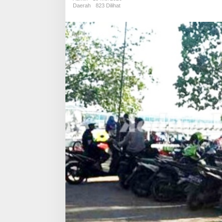
Parkir
Daerah
823 Dilihat
di
Kawasan
Wisata
Pesisir