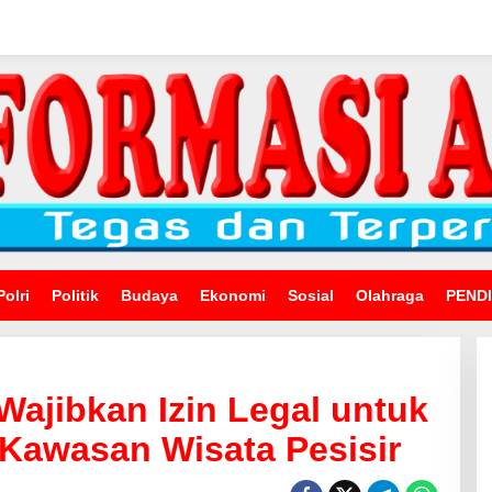
Polri
Politik
Budaya
Ekonomi
Sosial
Olahraga
PEND
ajibkan Izin Legal untuk
i Kawasan Wisata Pesisir