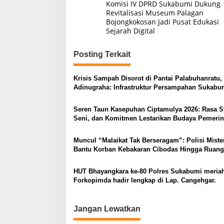
Komisi IV DPRD Sukabumi Dukung
pos
Revitalisasi Museum Palagan
Bojongkokosan Jadi Pusat Edukasi
Sejarah Digital
Posting Terkait
Krisis Sampah Disorot di Pantai Palabuhanratu,
Adinugraha: Infrastruktur Persampahan Sukabu
Harus Diperkuat
Seren Taun Kasepuhan Ciptamulya 2026: Rasa S
Seni, dan Komitmen Lestarikan Budaya Pemerin
Dukung Tradisi Adat Jadi Daya Tarik Wisata Ciso
Muncul “Malaikat Tak Berseragam”: Polisi Miste
Bantu Korban Kebakaran Cibodas Hingga Ruang
HUT Bhayangkara ke-80 Polres Sukabumi meria
Forkopimda hadir lengkap di Lap. Cangehgar.
Jangan Lewatkan