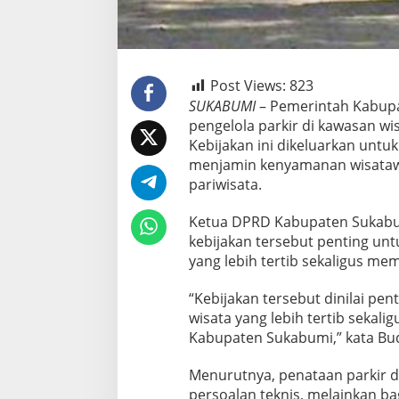
Post Views:
823
SUKABUMI
– Pemerintah Kabup
pengelola parkir di kawasan wisa
Kebijakan ini dikeluarkan untu
menjamin kenyamanan wisatawa
pariwisata.
Ketua DPRD Kabupaten Sukabum
kebijakan tersebut penting un
yang lebih tertib sekaligus mem
“Kebijakan tersebut dinilai pe
wisata yang lebih tertib sekali
Kabupaten Sukabumi,” kata Bud
Menurutnya, penataan parkir d
persoalan teknis, melainkan b