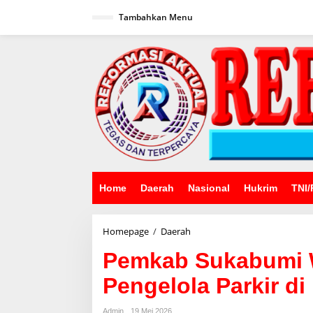
Lewati
ke
Tambahkan Menu
konten
Home
Daerah
Nasional
Hukrim
TNI/
Pemkab
Homepage
/
Daerah
Sukabumi
Pemkab Sukabumi W
Wajibkan
Izin
Pengelola Parkir d
Legal
untuk
Pengelola
Admin
19 Mei 2026